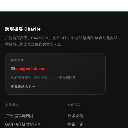
跨境极客 Charlie
广告追踪归因、GA4/GTM、技术 SEO、独立站架构和 AI 自动化实践，
帮跨境出海团队定位真实增长卡点。
联系方式
sue@sufob.com
技术诊断预约 · 邮件通常 1–2 个工作日回复
查看联系说明 →
主题板块
快速入口
广告追踪与归因
技术诊断
GA4 / GTM 数据分析
搜索问题