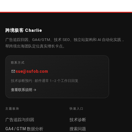
跨境极客 Charlie
广告追踪归因、GA4/GTM、技术 SEO、独立站架构和 AI 自动化实践，
帮跨境出海团队定位真实增长卡点。
联系方式
sue@sufob.com
技术诊断预约 · 邮件通常 1–2 个工作日回复
查看联系说明 →
主题板块
快速入口
广告追踪与归因
技术诊断
GA4 / GTM 数据分析
搜索问题