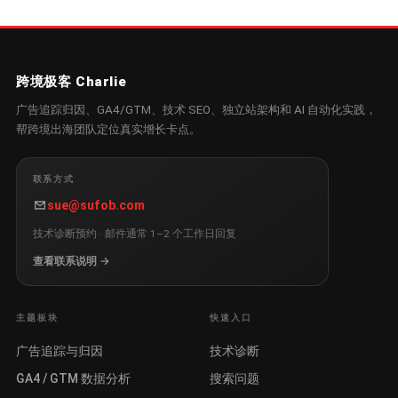
跨境极客 Charlie
广告追踪归因、GA4/GTM、技术 SEO、独立站架构和 AI 自动化实践，
帮跨境出海团队定位真实增长卡点。
联系方式
sue@sufob.com
技术诊断预约 · 邮件通常 1–2 个工作日回复
查看联系说明 →
主题板块
快速入口
广告追踪与归因
技术诊断
GA4 / GTM 数据分析
搜索问题