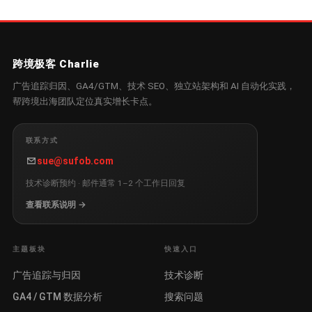
跨境极客 Charlie
广告追踪归因、GA4/GTM、技术 SEO、独立站架构和 AI 自动化实践，
帮跨境出海团队定位真实增长卡点。
联系方式
sue@sufob.com
技术诊断预约 · 邮件通常 1–2 个工作日回复
查看联系说明 →
主题板块
快速入口
广告追踪与归因
技术诊断
GA4 / GTM 数据分析
搜索问题