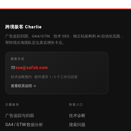
跨境极客 Charlie
广告追踪归因、GA4/GTM、技术 SEO、独立站架构和 AI 自动化实践，
帮跨境出海团队定位真实增长卡点。
联系方式
sue@sufob.com
技术诊断预约 · 邮件通常 1–2 个工作日回复
查看联系说明 →
主题板块
快速入口
广告追踪与归因
技术诊断
GA4 / GTM 数据分析
搜索问题