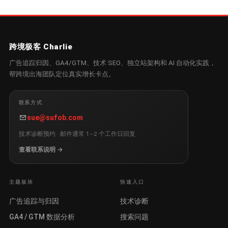
跨境极客 Charlie
广告追踪归因、GA4/GTM、技术 SEO、独立站架构和 AI 自动化实践，
帮跨境出海团队定位真实增长卡点。
联系方式
sue@sufob.com
技术诊断预约 · 邮件通常 1–2 个工作日回复
查看联系说明 →
主题板块
快速入口
广告追踪与归因
技术诊断
GA4 / GTM 数据分析
搜索问题