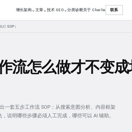
⌄
⌄
⌄
增长架构
文章
技术 SEO
分类
诊断
关于 Charlie
联系
执行 SOP）
内容工作流怎么做才不变
本文给出一套五步工作流 SOP：从搜索意图分析、内容框架
色，说明哪些步骤必须人工完成，哪些可以 AI 辅助。