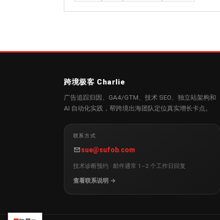
跨境极客 Charlie
广告追踪归因、GA4/GTM、技术 SEO、独立站架构和
AI 自动化实践，帮跨境出海团队定位真实增长卡点。
联系方式
sue@sufob.com
技术诊断预约 · 邮件通常 1–2 个工作日回复
查看联系说明 →