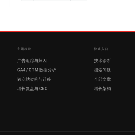
主题板块
快速入口
广告追踪与归因
技术诊断
GA4 / GTM 数据分析
搜索问题
独立站架构与迁移
全部文章
增长复盘与 CRO
增长架构