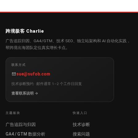
跨境极客 Charlie
广告追踪归因、GA4/GTM、技术 SEO、独立站架构和 AI 自动化实践，
帮跨境出海团队定位真实增长卡点。
联系方式
sue@sufob.com
技术诊断预约 · 邮件通常 1–2 个工作日回复
查看联系说明 →
主题板块
快速入口
广告追踪与归因
技术诊断
GA4 / GTM 数据分析
搜索问题