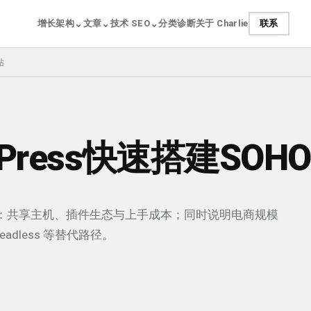
⌄
⌄
⌄
增长架构
文章
技术 SEO
分类
诊断
关于 Charlie
联系
站
Press快速搭建SO
适用场景：共享主机、插件生态与上手成本；同时说明电商规模
adless 等替代路径。